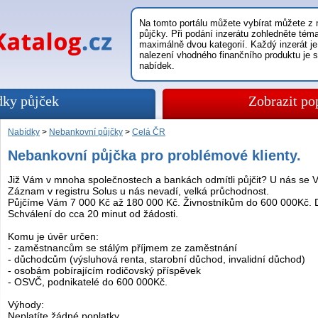
Na tomto portálu můžete vybírat můžete z n
půjčky. Při podání inzerátu zohledněte témat
maximálně dvou kategorií. Každý inzerát je
nalezení vhodného finančního produktu je 
nabídek.
dky půjček
Zobrazit po
Nabídky
>
Nebankovní půjčky
>
Celá ČR
Nebankovní půjčka pro problémové klienty.
Již Vám v mnoha společnostech a bankách odmítli půjčit? U nás se 
Záznam v registru Solus u nás nevadí, velká průchodnost.
Půjčíme Vám 7 000 Kč až 180 000 Kč. Živnostníkům do 600 000Kč. 
Schválení do cca 20 minut od žádosti.
Komu je úvěr určen:
- zaměstnancům se stálým příjmem ze zaměstnání
- důchodcům (výsluhová renta, starobní důchod, invalidní důchod)
- osobám pobírajícím rodičovský příspěvek
- OSVČ, podnikatelé do 600 000Kč.
Výhody:
Neplatíte žádné poplatky