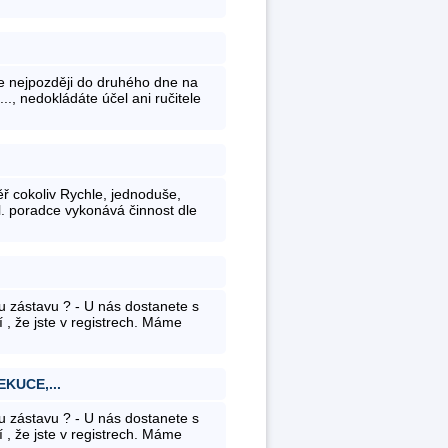
ze nejpozději do druhého dne na
.., nedokládáte účel ani ručitele
ř cokoliv Rychle, jednoduše,
l. poradce vykonává činnost dle
ou zástavu ? - U nás dostanete s
í , že jste v registrech. Máme
KUCE,...
ou zástavu ? - U nás dostanete s
í , že jste v registrech. Máme