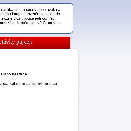
ěkolika tisíc nabídek i poptávek na
ickou katgorií, inzerát lze vložit do
 možné vložit pouze jednou. Pro
samozřejmě lepší odpovědět na více
ptávky půjček
Vám to nestane.
Doba splácení až na 54 měsíců.