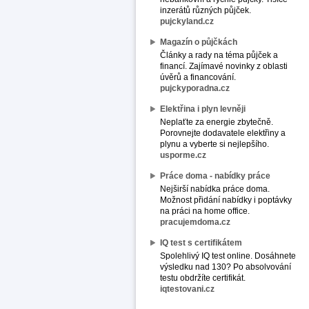
inzerátů různých půjček.
pujckyland.cz
Magazín o půjčkách
Články a rady na téma půjček a
financí. Zajímavé novinky z oblasti
úvěrů a financování.
pujckyporadna.cz
Elektřina i plyn levněji
Neplaťte za energie zbytečně.
Porovnejte dodavatele elektřiny a
plynu a vyberte si nejlepšího.
usporme.cz
Práce doma - nabídky práce
Nejširší nabídka práce doma.
Možnost přidání nabídky i poptávky
na práci na home office.
pracujemdoma.cz
IQ test s certifikátem
Spolehlivý IQ test online. Dosáhnete
výsledku nad 130? Po absolvování
testu obdržíte certifikát.
iqtestovani.cz