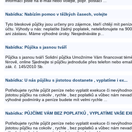
informací pište na e-mail nebo volejte, popř. postačí ...
Nabídka: Nabízím pomoc v těžkých časech, volejte
Tyto bleskové půjčky jsou určeny pro zájemce, kteří chtějí mít pení
účtu. Výhody u nás: neplatíte žádný poplatek, netelefonujete na 900.
ani zástavu. Máme výhodné úroky. Nesjednáváte p...
Nabídka: Půjčka s jasnou tváří
Půjčka s jasnou tváří Solidní půjčka Umožníme Vám financovat témě
férově, online Sjednejte si půjčku jednoduše přes telefon nebo emai
zák. č. 145/2010 Sb.
Nabídka: U nás půjčku s jistotou dostanete , vyplatíme i ex...
Potřebujete rychle půjčit peníze nebo vyplatit exekuce či nevýhodn
jistotou půjčku na cokoliv , rychle , bez poplatků a vůbec nám nevad
výhodné podmínky a peníze budete mít velmi rychle ...
Nabídka: PŮJČÍME VÁM BEZ POPLATKŮ , VYPLATÍME VAŠE EXE
Potřebujete rychle půjčit peníze nebo vyplatit exekuce či nevýhodn
jistotou půjčku na cokoliv , rychle , bez poplatků a vůbec nám nevad