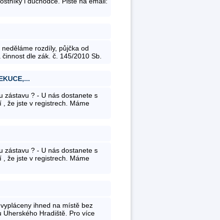
stníky i důchodce. Pište na email:
neděláme rozdíly, půjčka od
činnost dle zák. č. 145/2010 Sb.
KUCE,...
ou zástavu ? - U nás dostanete s
í , že jste v registrech. Máme
ou zástavu ? - U nás dostanete s
í , že jste v registrech. Máme
e vypláceny ihned na místě bez
ru Uherského Hradiště. Pro více