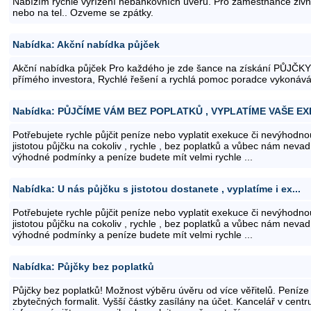
Nabízím rychlé vyřízení nebankovních úvěrů. Pro zaměstnance živno
nebo na tel.. Ozveme se zpátky.
Nabídka: Akční nabídka půjček
Akční nabídka půjček Pro každého je zde šance na získání PŮJČKY 
přímého investora, Rychlé řešení a rychlá pomoc poradce vykonává 
Nabídka: PŮJČÍME VÁM BEZ POPLATKŮ , VYPLATÍME VAŠE EXE
Potřebujete rychle půjčit peníze nebo vyplatit exekuce či nevýhodn
jistotou půjčku na cokoliv , rychle , bez poplatků a vůbec nám nevad
výhodné podmínky a peníze budete mít velmi rychle ...
Nabídka: U nás půjčku s jistotou dostanete , vyplatíme i ex...
Potřebujete rychle půjčit peníze nebo vyplatit exekuce či nevýhodn
jistotou půjčku na cokoliv , rychle , bez poplatků a vůbec nám nevad
výhodné podmínky a peníze budete mít velmi rychle ...
Nabídka: Půjčky bez poplatků
Půjčky bez poplatků! Možnost výběru úvěru od více věřitelů. Peníz
zbytečných formalit. Vyšší částky zasílány na účet. Kancelář v cent