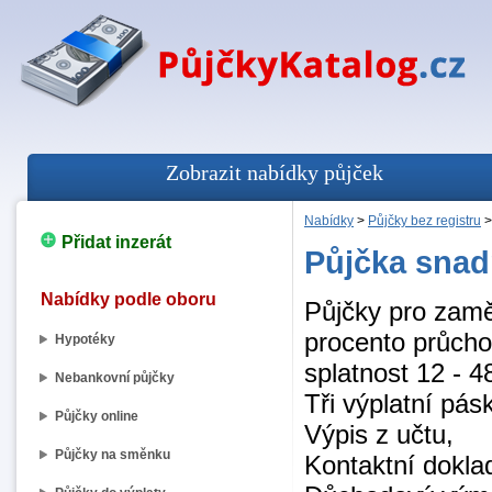
Zobrazit nabídky půjček
Nabídky
>
Půjčky bez registru
Přidat inzerát
Půjčka snad
Nabídky podle oboru
Půjčky pro zam
procento průcho
Hypotéky
splatnost 12 - 4
Nebankovní půjčky
Tři výplatní pásk
Půjčky online
Výpis z učtu,
Půjčky na směnku
Kontaktní dokla