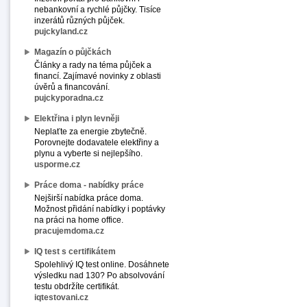
nebankovní a rychlé půjčky. Tisíce
inzerátů různých půjček.
pujckyland.cz
Magazín o půjčkách
Články a rady na téma půjček a
financí. Zajímavé novinky z oblasti
úvěrů a financování.
pujckyporadna.cz
Elektřina i plyn levněji
Neplaťte za energie zbytečně.
Porovnejte dodavatele elektřiny a
plynu a vyberte si nejlepšího.
usporme.cz
Práce doma - nabídky práce
Nejširší nabídka práce doma.
Možnost přidání nabídky i poptávky
na práci na home office.
pracujemdoma.cz
IQ test s certifikátem
Spolehlivý IQ test online. Dosáhnete
výsledku nad 130? Po absolvování
testu obdržíte certifikát.
iqtestovani.cz