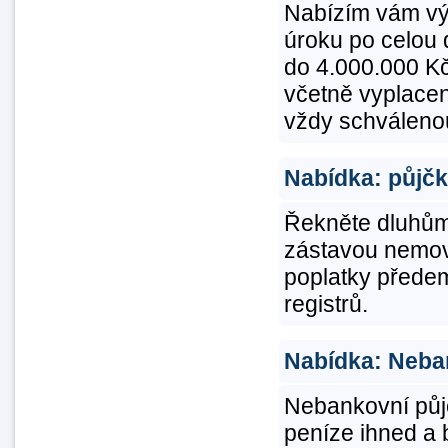
Nabízím vám vý
úroku po celou 
do 4.000.000 Kč
včetně vyplacen
vždy schválenou
Nabídka: půjčka
Řekněte dluhům
zástavou nemov
poplatky předem
registrů.
Nabídka: Neban
Nebankovní půj
peníze ihned a 