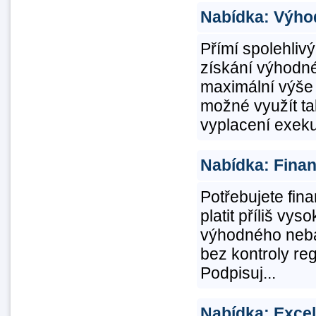
Nabídka: Výhod
Přímí spolehliv
získání výhodn
maximální výše 
možné využít ta
vyplacení exeku
Nabídka: Fina
Potřebujete fina
platit příliš vy
výhodného neba
bez kontroly reg
Podpisuj...
Nabídka: Excel