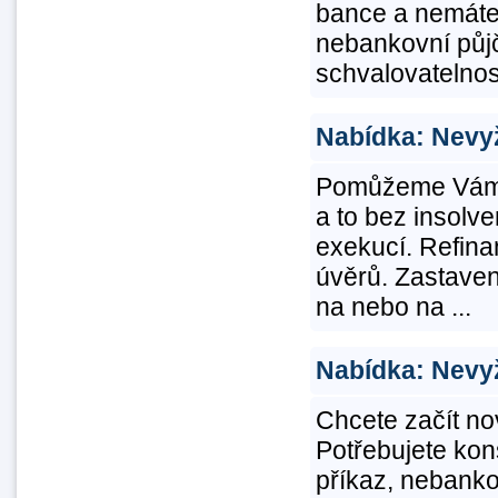
bance a nemáte 
nebankovní půj
schvalovatelnost!
Nabídka: Nevy
Pomůžeme Vám na
a to bez insolv
exekucí. Refin
úvěrů. Zastaven
na nebo na ...
Nabídka: Nevy
Chcete začít no
Potřebujete kons
příkaz, nebanko