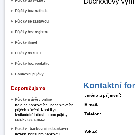
Důchodový vým
Půjčky do výplaty
Půjčky bez ručitele
Půjčky se zástavou
Půjčky bez registru
Půjčky ihned
Půjčky na ruku
Půjčky bez poplatku
Bankovní půjčky
Kontaktní fo
Doporučujeme
Jméno a příjmení:
Půjčky a úvěry online
E-mail:
Katalog bankovních i nebankovních
půjček a úvěrů. Nabídky na
Telefon:
krátkodobé i dlouhodobé půjčky.
pujckyseznam.cz
Půjčky - bankovní i nebankovní
Vzkaz:
Inzertní portál pro bankovní i