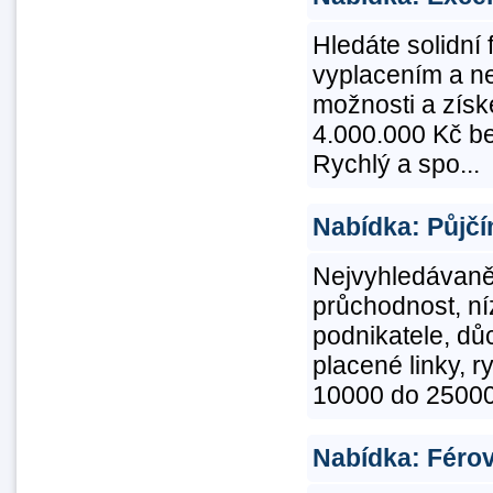
Hledáte solidní
vyplacením a nev
možnosti a získ
4.000.000 Kč be
Rychlý a spo...
Nabídka: Půjčí
Nejvyhledávaně
průchodnost, n
podnikatele, dů
placené linky, r
10000 do 250000
Nabídka: Férov