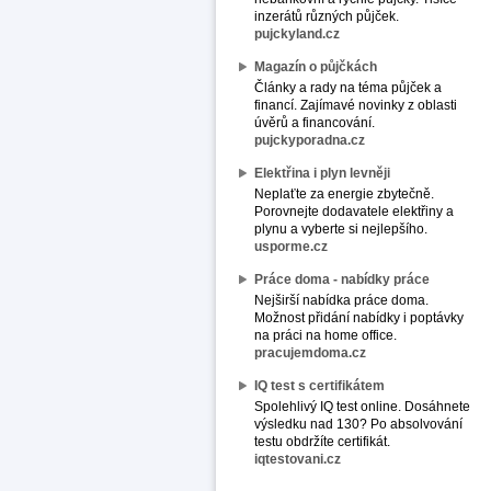
inzerátů různých půjček.
pujckyland.cz
Magazín o půjčkách
Články a rady na téma půjček a
financí. Zajímavé novinky z oblasti
úvěrů a financování.
pujckyporadna.cz
Elektřina i plyn levněji
Neplaťte za energie zbytečně.
Porovnejte dodavatele elektřiny a
plynu a vyberte si nejlepšího.
usporme.cz
Práce doma - nabídky práce
Nejširší nabídka práce doma.
Možnost přidání nabídky i poptávky
na práci na home office.
pracujemdoma.cz
IQ test s certifikátem
Spolehlivý IQ test online. Dosáhnete
výsledku nad 130? Po absolvování
testu obdržíte certifikát.
iqtestovani.cz