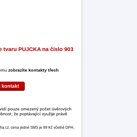
e tvaru PUJCKA na číslo 903
erému
zobrazíte kontakty třech
 uvidí pouze omezený počet úvěrových
nost, že poptávající využije právě
aha.cz, cena jedné SMS je 99 Kč včetně DPH,