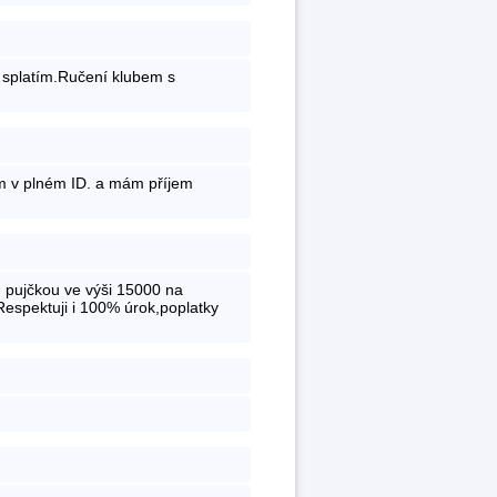
t splatím.Ručení klubem s
m v plném ID. a mám příjem
 pujčkou ve výši 15000 na
espektuji i 100% úrok,poplatky