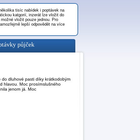
ěkolika tisíc nabídek i poptávek na
ickou katgorií, inzerát lze vložit do
 možné vložit pouze jednou. Pro
samozřejmě lepší odpovědět na více
ptávky půjček
e do dluhové pasti díky krátkodobým
ad hlavou. Moc prosímslušného
inila jenom já. Moc