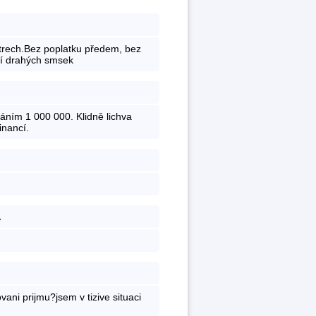
strech.Bez poplatku předem, bez
ání drahých smsek
áním 1 000 000. Klidně lichva
inancí.
.
vani prijmu?jsem v tizive situaci