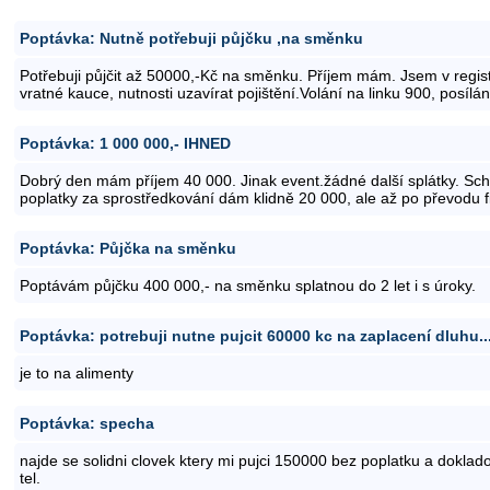
Poptávka: Nutně potřebuji půjčku ,na směnku
Potřebuji půjčit až 50000,-Kč na směnku. Příjem mám. Jsem v regi
vratné kauce, nutnosti uzavírat pojištění.Volání na linku 900, posíl
Poptávka: 1 000 000,- IHNED
Dobrý den mám příjem 40 000. Jinak event.žádné další splátky. Sch
poplatky za sprostředkování dám klidně 20 000, ale až po převodu f
Poptávka: Půjčka na směnku
Poptávám půjčku 400 000,- na směnku splatnou do 2 let i s úroky.
Poptávka: potrebuji nutne pujcit 60000 kc na zaplacení dluhu..
je to na alimenty
Poptávka: specha
najde se solidni clovek ktery mi pujci 150000 bez poplatku a doklado
tel.