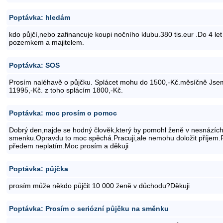
Poptávka: hledám
kdo půjčí,nebo zafinancuje koupi nočního klubu.380 tis.eur .Do 4 le
pozemkem a majitelem.
Poptávka: SOS
Prosím naléhavě o půjčku. Splácet mohu do 1500,-Kč.měsíčně Jse
11995,-Kč. z toho splácím 1800,-Kč.
Poptávka: moc prosím o pomoc
Dobrý den,najde se hodný člověk,který by pomohl ženě v nesnázích
smenku.Opravdu to moc spěchá.Pracuji,ale nemohu doložit příjem.R
předem neplatím.Moc prosím a děkuji
Poptávka: půjčka
prosím může někdo půjčit 10 000 ženě v důchodu?Děkuji
Poptávka: Prosím o seriózní půjčku na směnku