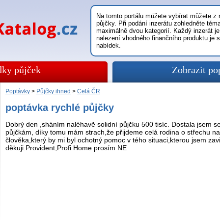
Na tomto portálu můžete vybírat můžete z n
půjčky. Při podání inzerátu zohledněte témat
maximálně dvou kategorií. Každý inzerát je
nalezení vhodného finančního produktu je 
nabídek.
dky půjček
Zobrazit po
Poptávky
>
Půjčky ihned
>
Celá ČR
poptávka rychlé půjčky
Dobrý den ,sháním naléhavě solidní půjčku 500 tisíc. Dostala jsem s
půjčkám, díky tomu mám strach,že přijdeme celá rodina o střechu n
člověka,který by mi byl ochotný pomoc v tého situaci,kterou jsem zav
děkuji.Provident,Profi Home prosím NE